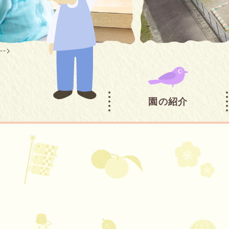
-->
園の紹介