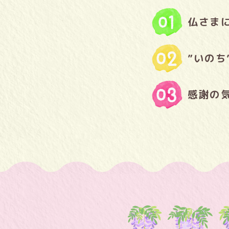
仏さま
”いの
感謝の